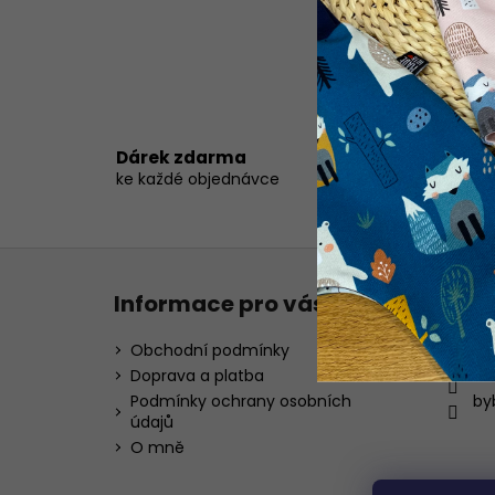
SCRUNCHIES
150 Kč
G
Dárek zdarma
ob
ke každé objednávce
ne
Z
á
Informace pro vás
Kont
p
a
Obchodní podmínky
inf
t
Doprava a platba
72
í
Podmínky ochrany osobních
by
údajů
O mně