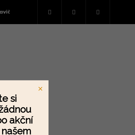
Hledat
Přihlášení
Nákupní
avičky
Látky na oblečení
košík
e si
 žádnou
Následující
o akční
a našem