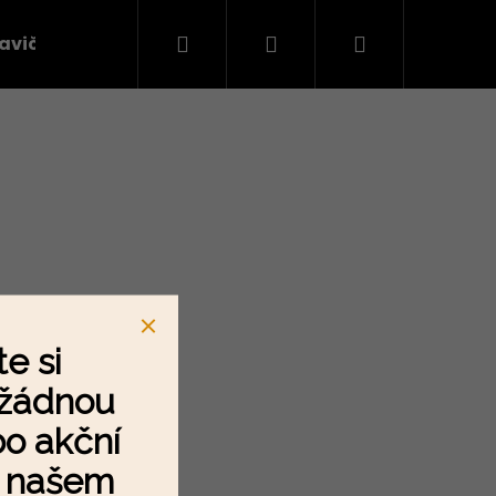
Hledat
Přihlášení
Nákupní
avičky
Látky na oblečení
košík
e si
 žádnou
Následující
o akční
a našem