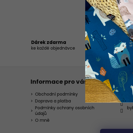
SCRUNCHIES
150 Kč
G
Dárek zdarma
ob
ke každé objednávce
ne
Z
á
Informace pro vás
Kont
p
a
Obchodní podmínky
inf
t
Doprava a platba
72
í
Podmínky ochrany osobních
by
údajů
O mně