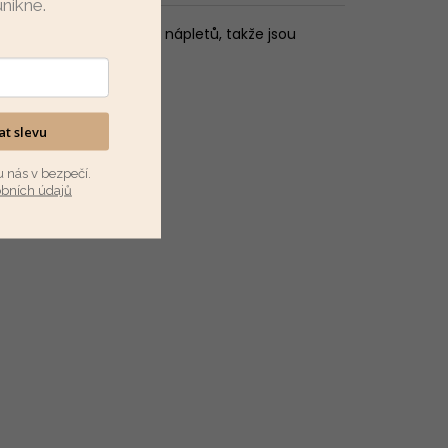
unikne
.
áčky jsou zakončené do nápletů, takže jsou
kat slevu
u nás v bezpečí.
obních údajů