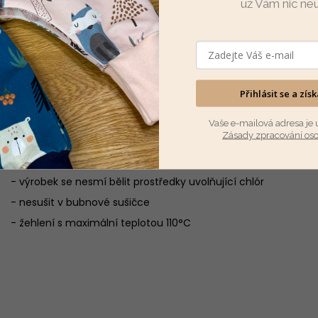
už Vám nic ne
Baggy tepláčky z nepočesané teplákoviny vel. 56, 68, 74. Tepl
rostoucí.
Materiál:
nepočesaná teplákovina
Přihlásit se a zís
Složení:
95% bavlna, 5% elastan
Vaše e-mailová adresa je 
Zásady zpracování os
Údržba:
- prát na maximální teplotu 30°C
- výrobek se nesmí bělit prostředky uvolňující chlór
- nesušit v bubnové sušičce
- žehlení s maximální teplotou 110°C