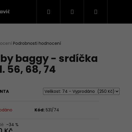
Hledat
Přihlášení
Nákupní
avičky
Látky na oblečení
košík
rné
nocení
Podrobnosti hodnocení
cení
by baggy - srdíčka
ktu
l. 56, 68, 74
ček.
ANTA
odáno
Kód:
531/74
Následující
Kč
–34 %
0 Kč