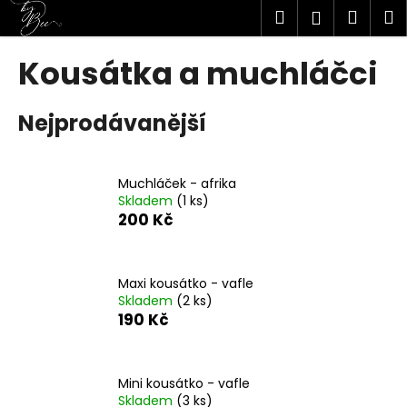
K
Přejít
Hledat
Náku
M
Přihlášen
na
o
obsah
Zpět
Zpět
košík
š
Kousátka a muchláčci
í
C
k
Nejprodávanější
o
p
o
Muchláček - afrika
t
Skladem
(1 ks)
ř
200 Kč
e
b
u
Maxi kousátko - vafle
Skladem
(2 ks)
j
190 Kč
e
t
e
Mini kousátko - vafle
n
Skladem
(3 ks)