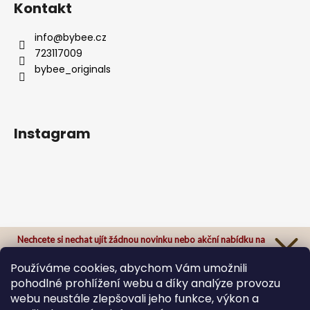
Kontakt
info
@
bybee.cz
723117009
bybee_originals
Instagram
Nechcete si nechat ujít žádnou novinku nebo akční nabídku na
našem e-shopu?
Přihlaste se k našemu newsletteru a odteď Vám už nic neunikne.
Používáme cookies, abychom Vám umožnili
pohodlné prohlížení webu a díky analýze provozu
webu neustále zlepšovali jeho funkce, výkon a