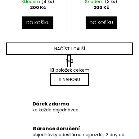
Skladem
(4 ks)
Skladem
(3 ks)
200 Kč
200 Kč
DO KOŠÍKU
DO KOŠÍKU
NAČÍST 1 DALŠÍ
S
1
2
t
O
r
13
položek celkem
v
á
NAHORU
l
n
k
á
o
d
v
a
Dárek zdarma
á
c
ke každé objednávce
n
í
í
p
r
Garance doručení
v
objednávky odesíláme nejpozději 2 dny od