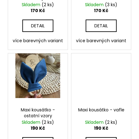
č
d
Skladem
(2 ks)
Skladem
(3 ks)
u
u
170 Kč
170 Kč
j
k
e
t
DETAIL
DETAIL
m
ů
e
více barevných variant
více barevných variant
SET
-
PLENKOVNÍK
+
OČKOVÁK
+
KOUSÁTKO
+
KLIP
NA
DUDLÍK
Maxi kousátko -
Maxi kousátko - vafle
-
ostatní vzory
ČERNÁ
Skladem
(2 ks)
Skladem
(2 ks)
1
190 Kč
190 Kč
000
Kč