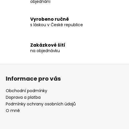
objednání
k
y
v
Vyrobeno ručně
ý
s láskou v České republice
p
i
s
Zakázkové šití
u
na objednávku
Z
á
Informace pro vás
p
a
Obchodní podmínky
t
Doprava a platba
í
Podmínky ochrany osobních údajů
O mně