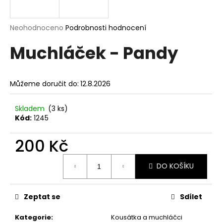
a
j
Průměrné
Neohodnoceno
Podrobnosti hodnocení
í
hodnocení
Muchláček - Pandy
produktu
t
je
?
0,0
z
Můžeme doručit do:
12.8.2026
5
hvězdiček.
Skladem
(3 ks)
HLEDAT
Kód:
1245
200 Kč
D
Měrná
DO KOŠÍKU
o
cena:
p
o
Zeptat se
Sdílet
r
u
Kategorie
:
Kousátka a muchláčci