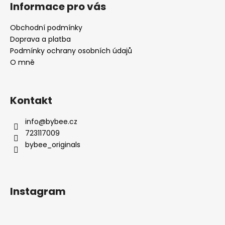
á
Informace pro vás
p
a
Obchodní podmínky
t
Doprava a platba
í
Podmínky ochrany osobních údajů
O mně
Kontakt
info
@
bybee.cz
723117009
bybee_originals
Instagram