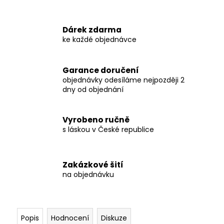
č
u
j
Dárek zdarma
e
ke každé objednávce
m
e
Garance doručení
objednávky odesíláme nejpozději 2
BABY
dny od objednání
BAGGY
-
DUHY
SE
Vyrobeno ručně
ZELENOU
s láskou v České republice
VEL.
68
250
Zakázkové šití
Kč
na objednávku
Původně:
380
Kč
Popis
Hodnocení
Diskuze