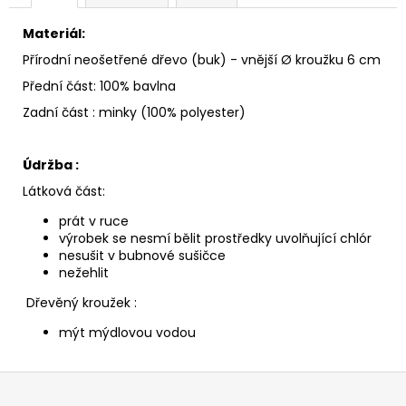
Materiál:
Přírodní neošetřené dřevo (buk) - vnější Ø kroužku 6 cm
Přední část: 100% bavlna
Zadní část : minky (100% polyester)
Údržba :
Látková část:
prát v ruce
výrobek se nesmí bělit prostředky uvolňující chlór
nesušit v bubnové sušičce
nežehlit
Dřevěný kroužek :
mýt mýdlovou vodou
Z