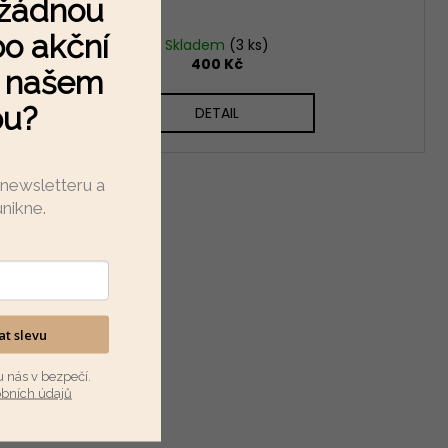
 žádnou
o akční
Skladem
(3 ks)
400 Kč
a našem
pu?
DETAIL
 newsletteru a
unikne
.
kat slevu
u nás v bezpečí.
obních údajů