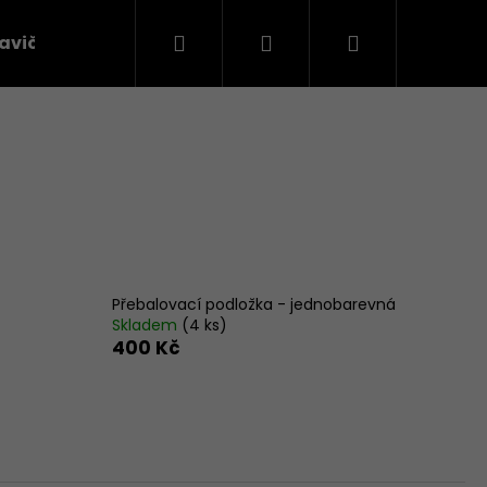
Hledat
Přihlášení
Nákupní
avičky
Látky na oblečení
košík
Přebalovací podložka - jednobarevná
Skladem
(4 ks)
400 Kč
Následující