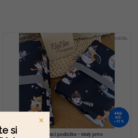
LÍN
Kód:
1928/BIL
450
KČ
–11 %
e si
Přebalovací podložka - Malý princ