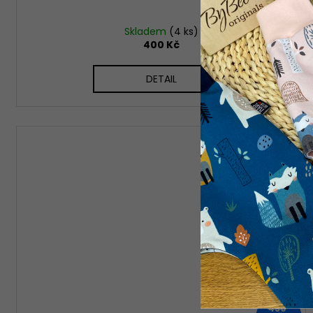
Skladem
(4 ks)
400 Kč
DETAIL
Kód:
1626/KRA
450