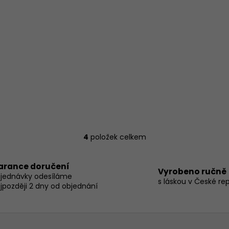
4
položek celkem
O
v
l
arance doručení
Vyrobeno ručně
á
jednávky odesíláme
s láskou v České re
d
jpozději 2 dny od objednání
a
c
í