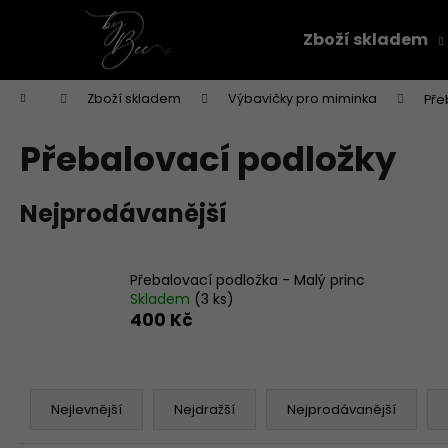
K
Přejít
na
o
Zboží skladem
obsah
Zpět
Zpět
š
do
do
í
Domů
Zboží skladem
Výbavičky pro miminka
Pře
k
obchodu
obchodu
Přebalovací podložky
Nejprodávanější
Přebalovací podložka - Malý princ
Skladem
(3 ks)
400 Kč
Ř
a
Nejlevnější
Nejdražší
Nejprodávanější
z