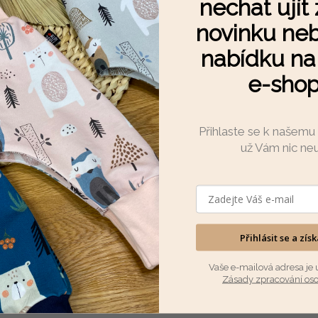
nechat ujít
novinku neb
Skladem
(4 ks)
400 Kč
nabídku n
e-sho
DETAIL
Přihlaste se k našemu
už Vám nic ne
Přihlásit se a zís
Vaše e-mailová adresa je 
Zásady zpracování os