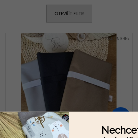
SCRUNCHIES
KLÍČENKY - MUŠE
150 Kč
100 Kč
OTEVŘÍT FILTR
Kód:
1751/HNE
450
KČ
–11 %
Nechcet
Přebalovací podložka - jednobarevná