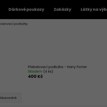
Dárkové poukazy
Zakázky
Látky na výb
balovací podložky
Co potřebujete najít?
HLEDAT
Doporučujeme
Přebalovací podložka - Harry Potter
Skladem
(4 ks)
400 Kč
Abecedně