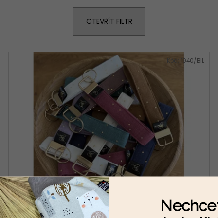
KLÍČENKY - MUŠELÍN
SET - PLENKOV
KOUSÁTKO + KLI
100 Kč
OTEVŘÍT FILTR
1 000 Kč
Kód:
1940/BIL
Nechcet
Klíčenky - mušelín