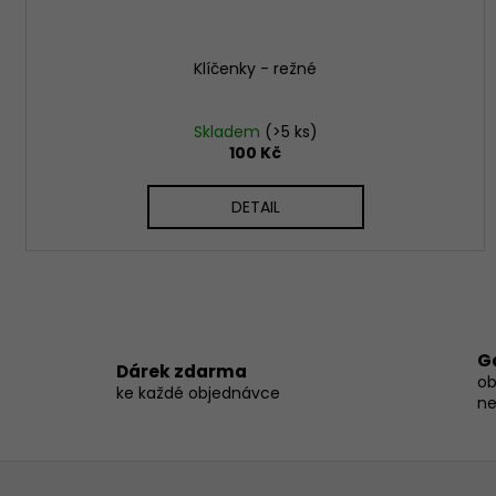
Klíčenky - režné
Skladem
(>5 ks)
100 Kč
DETAIL
G
Dárek zdarma
ob
ke každé objednávce
ne
Z