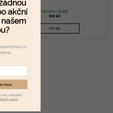
 žádnou
o akční
Skladem
(2 ks)
100 Kč
a našem
pu?
DETAIL
 newsletteru a
unikne
.
kat slevu
u nás v bezpečí.
obních údajů