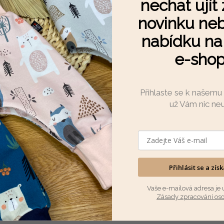
nechat ujít
novinku neb
Skladem
(3 ks)
100 Kč
nabídku n
e-sho
DETAIL
Přihlaste se k našemu
už Vám nic ne
Přihlásit se a zís
Vaše e-mailová adresa je 
Zásady zpracování os