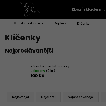
K
Přejít
na
o
Zboží skladem
obsah
Zpět
Zpět
š
do
do
í
Domů
Zboží skladem
Doplňky
Klíčenky
k
obchodu
obchodu
Klíčenky
Nejprodávanější
Klíčenky - ostatní vzory
Skladem
(2 ks)
100 Kč
Ř
a
Nejlevnější
Nejdražší
Nejprodávanější
z