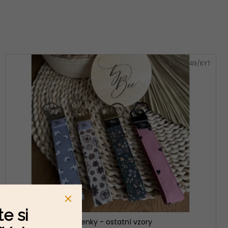
NÍK + OČKOVÁK +
P NA DUDLÍK - ČERNÁ
Kód:
1949/KYT
e si
Klíčenky - ostatní vzory