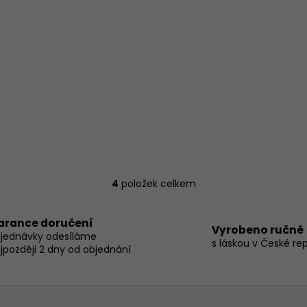
4
položek celkem
O
v
l
arance doručení
Vyrobeno ručně
á
jednávky odesíláme
s láskou v České re
d
jpozději 2 dny od objednání
a
c
í