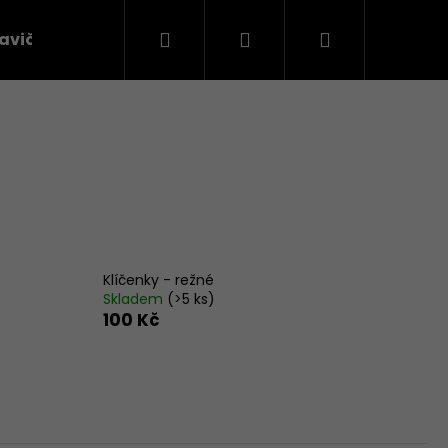
Hledat
Přihlášení
Nákupní
avičky
Látky na oblečení
košík
Klíčenky - režné
Skladem
(>5 ks)
100 Kč
Následující