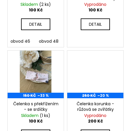
č
d
Skladem
(2 ks)
Vyprodáno
u
u
100 Kč
100 Kč
j
k
e
t
DETAIL
DETAIL
m
ů
e
obvod 46
obvod 48
obvod 50
DĚTSKÁ
MIKINA
-
ZVÍŘÁTKA
V
LESE
NA
RŮŽOVÉ
VEL.
116
150 KČ
–33 %
250 KČ
–20 %
610
Čelenka s překřížením
Čelenka korunka -
Kč
- se srdíčky
růžová se zvířátky
Skladem
(1 ks)
Vyprodáno
100 Kč
200 Kč