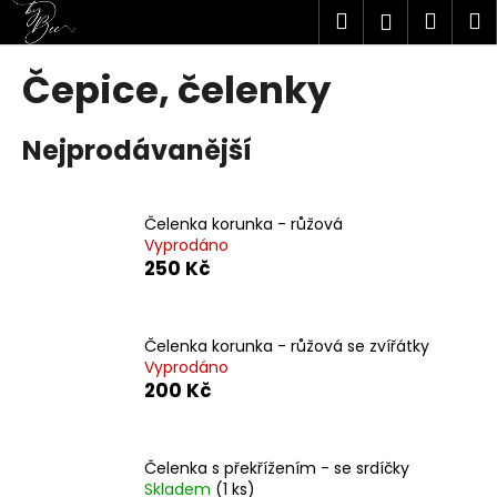
K
Přejít
Hledat
Náku
M
Přihlášen
na
o
obsah
Zpět
Zpět
košík
š
Čepice, čelenky
í
C
k
Nejprodávanější
o
p
o
Čelenka korunka - růžová
t
Vyprodáno
ř
250 Kč
e
b
u
Čelenka korunka - růžová se zvířátky
Vyprodáno
j
200 Kč
e
t
e
Čelenka s překřížením - se srdíčky
n
Skladem
(1 ks)