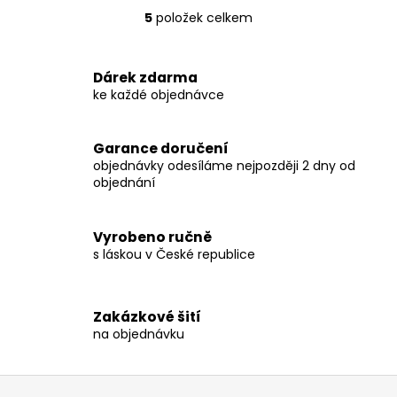
5
položek celkem
O
v
l
Dárek zdarma
á
ke každé objednávce
d
a
c
Garance doručení
í
objednávky odesíláme nejpozději 2 dny od
p
objednání
r
v
Vyrobeno ručně
k
s láskou v České republice
y
v
ý
p
Zakázkové šití
na objednávku
i
s
u
Z