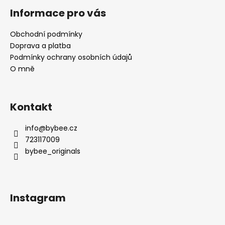
á
Informace pro vás
p
a
Obchodní podmínky
t
Doprava a platba
í
Podmínky ochrany osobních údajů
O mně
Kontakt
info
@
bybee.cz
723117009
bybee_originals
Instagram