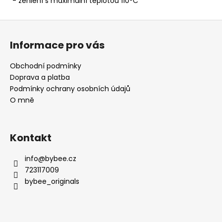
- žehlení s maximální teplotou 110°C
Z
á
Informace pro vás
p
a
Obchodní podmínky
t
Doprava a platba
í
Podmínky ochrany osobních údajů
O mně
Kontakt
info
@
bybee.cz
723117009
bybee_originals