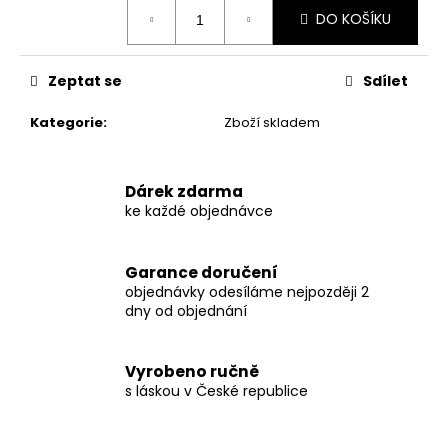
č
Měrná
DO KOŠÍKU
u
cena:
j
e
Zeptat se
Sdílet
m
e
Kategorie
:
Zboží skladem
SCRUNCHIES
Dárek zdarma
150
ke každé objednávce
Kč
Garance doručení
objednávky odesíláme nejpozději 2
dny od objednání
Vyrobeno ručně
s láskou v České republice