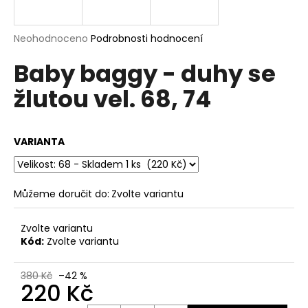
a
j
Průměrné
Neohodnoceno
Podrobnosti hodnocení
í
hodnocení
Baby baggy - duhy se
produktu
t
je
?
žlutou vel. 68, 74
0,0
z
5
hvězdiček.
VARIANTA
HLEDAT
Můžeme doručit do:
Zvolte variantu
D
Zvolte variantu
o
Kód:
Zvolte variantu
p
o
380 Kč
–42 %
r
220 Kč
u