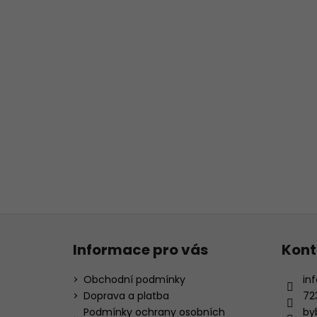
Z
á
Informace pro vás
Kont
p
a
Obchodní podmínky
inf
t
Doprava a platba
72
í
Podmínky ochrany osobních
by