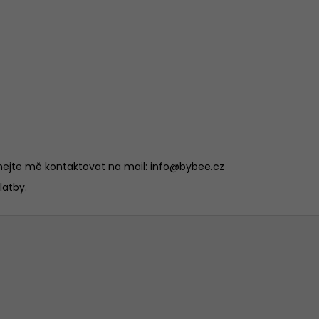
áhejte mě kontaktovat na mail:
info@bybee.cz
latby.