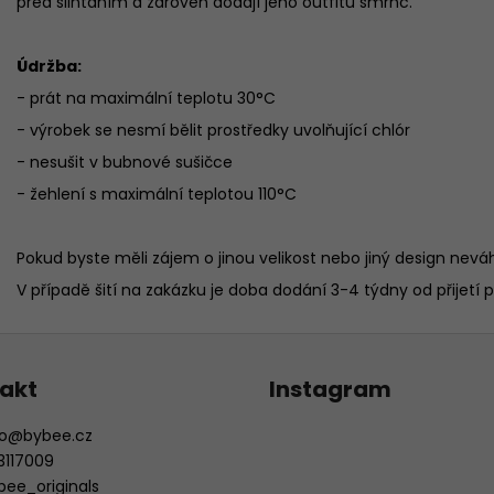
před slintáním a zároveň dodají jeho outfitu šmrnc.
Údržba:
- prát na maximální teplotu 30°C
- výrobek se nesmí bělit prostředky uvolňující chlór
- nesušit v bubnové sušičce
- žehlení s maximální teplotou 110°C
Pokud byste měli zájem o jinou velikost nebo jiný design nev
V případě šití na zakázku je doba dodání 3-4 týdny od přijetí p
akt
Instagram
o
@
bybee.cz
3117009
bee_originals