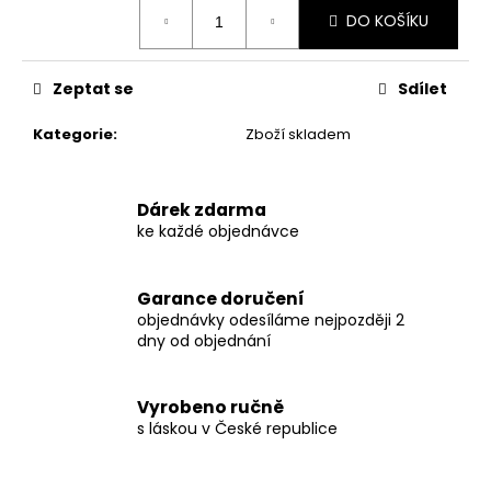
č
Měrná
DO KOŠÍKU
u
cena:
j
e
Zeptat se
Sdílet
m
e
Kategorie
:
Zboží skladem
DĚTSKÁ
MIKINA
Dárek zdarma
-
ke každé objednávce
ZVÍŘÁTKA
V
LESE
Garance doručení
NA
RŮŽOVÉ
objednávky odesíláme nejpozději 2
VEL.
dny od objednání
116
610
Kč
Vyrobeno ručně
s láskou v České republice