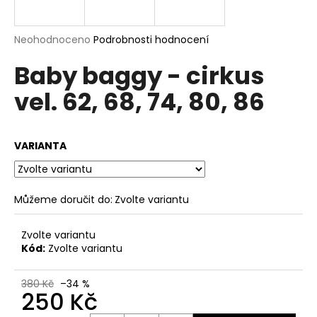
a
j
Průměrné
Neohodnoceno
Podrobnosti hodnocení
í
hodnocení
Baby baggy - cirkus
produktu
t
je
?
vel. 62, 68, 74, 80, 86
0,0
z
5
hvězdiček.
VARIANTA
HLEDAT
Můžeme doručit do:
Zvolte variantu
D
Zvolte variantu
o
Kód:
Zvolte variantu
p
o
380 Kč
–34 %
r
250 Kč
u