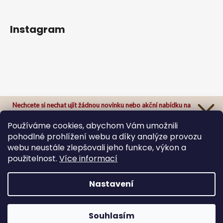
Instagram
Nechcete si nechat ujít žádnou novinku nebo akční nabídku na
našem e-shopu?
Přihlaste se k našemu newsletteru a odteď Vám už nic neunikne.
Používáme cookies, abychom Vám umožnili
pohodlné prohlížení webu a díky analýze provozu
webu neustále zlepšovali jeho funkce, výkon a
použitelnost.
Více informací
Sledovat na Instagramu
Přihlásit se
Zásady zpracování osobních údajů
Nastavení
Vytvořil Shoptet
Copyright 2026
ByBee originals
. Všechna práva
Souhlasím
vyhrazena.