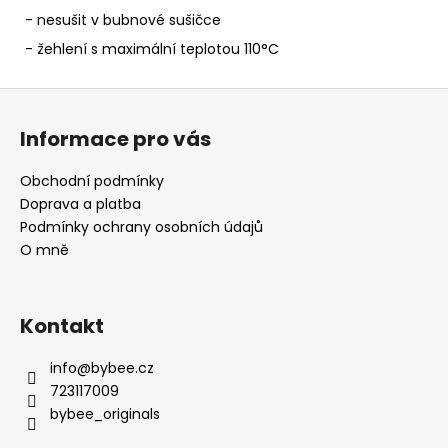
- nesušit v bubnové sušičce
- žehlení s maximální teplotou 110°C
Z
á
Informace pro vás
p
a
Obchodní podmínky
t
Doprava a platba
í
Podmínky ochrany osobních údajů
O mně
Kontakt
info
@
bybee.cz
723117009
bybee_originals