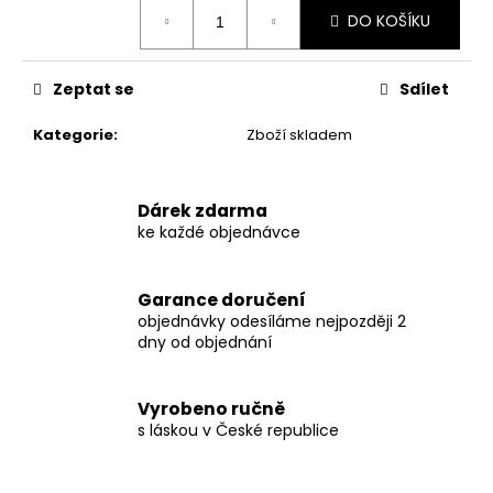
č
Měrná
DO KOŠÍKU
u
cena:
j
e
Zeptat se
Sdílet
m
e
Kategorie
:
Zboží skladem
BABY
BAGGY
Dárek zdarma
-
ke každé objednávce
VESMÍR
VEL.
62,
Garance doručení
68,
74
objednávky odesíláme nejpozději 2
dny od objednání
250
Kč
Původně:
380
Vyrobeno ručně
Kč
s láskou v České republice