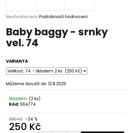
a
j
Průměrné
Neohodnoceno
Podrobnosti hodnocení
í
hodnocení
Baby baggy - srnky
produktu
t
je
?
vel. 74
0,0
z
5
hvězdiček.
VARIANTA
HLEDAT
Můžeme doručit do:
12.8.2026
D
Skladem
(2 ks)
o
Kód:
564/74
p
o
380 Kč
–34 %
r
250 Kč
u