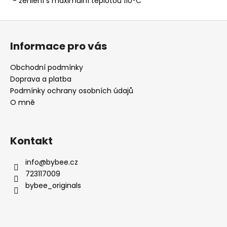
- žehlení s maximální teplotou 110°C
Z
á
Informace pro vás
p
a
Obchodní podmínky
t
Doprava a platba
í
Podmínky ochrany osobních údajů
O mně
Kontakt
info
@
bybee.cz
723117009
bybee_originals