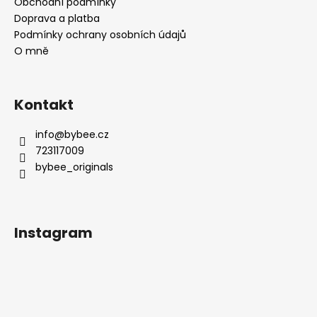
a
Obchodní podmínky
t
Doprava a platba
í
Podmínky ochrany osobních údajů
O mně
Kontakt
info
@
bybee.cz
723117009
bybee_originals
Instagram