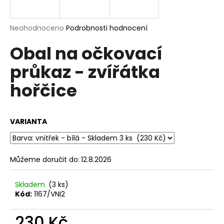
a
j
Průměrné
Neohodnoceno
Podrobnosti hodnocení
í
hodnocení
Obal na očkovací
produktu
t
je
?
průkaz - zvířátka
0,0
z
hořčice
5
hvězdiček.
HLEDAT
VARIANTA
D
Můžeme doručit do:
12.8.2026
o
p
Skladem
(3 ks)
o
Kód:
1167/VNI2
r
u
230 Kč