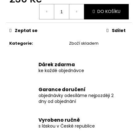
č
Měrná
u
DO KOŠÍKU
cena:
j
e
m
Zeptat se
Sdílet
e
Kategorie
:
Zboží skladem
BABY
BAGGY
-
Dárek zdarma
VESMÍR
ke každé objednávce
VEL.
62,
68,
74
Garance doručení
objednávky odesíláme nejpozději 2
250
dny od objednání
Kč
Původně:
380
Kč
Vyrobeno ručně
s láskou v České republice