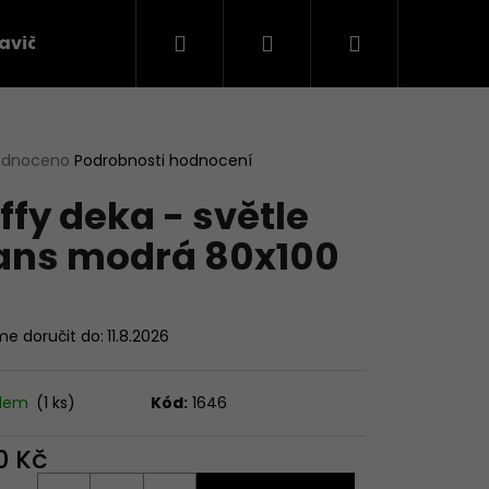
Hledat
Přihlášení
Nákupní
avičky
Látky na oblečení
košík
rné
odnoceno
Podrobnosti hodnocení
cení
ffy deka - světle
ktu
ans modrá 80x100
ček.
e doručit do:
11.8.2026
adem
(1 ks)
Kód:
1646
Následující
0 Kč
ná