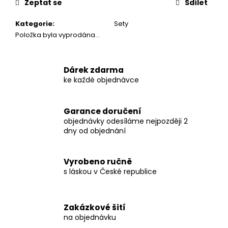
č
Zeptat se
Sdílet
u
j
Kategorie
:
Sety
e
Položka byla vyprodána…
m
e
Dárek zdarma
ke každé objednávce
BABY
BAGGY
-
Garance doručení
ZVÍŘÁTKA
objednávky odesíláme nejpozději 2
S
KORUNKOU
dny od objednání
VEL.
86
180
Vyrobeno ručně
Kč
s láskou v České republice
Původně:
350
Kč
Zakázkové šití
na objednávku