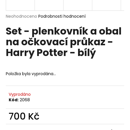
a
j
Průměrné
Neohodnoceno
Podrobnosti hodnocení
í
hodnocení
Set - plenkovník a obal
produktu
t
je
?
na očkovací průkaz -
0,0
z
Harry Potter - bílý
5
hvězdiček.
HLEDAT
Položka byla vyprodána…
D
Vyprodáno
o
Kód:
2068
p
o
700 Kč
r
Měrná
u
cena: