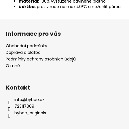
materiál:
100% vyztužené bavlněné plátno
údržba:
prát v ruce na max.40°C a nežehlit párou
Z
á
Informace pro vás
p
a
Obchodní podmínky
t
Doprava a platba
í
Podmínky ochrany osobních údajů
O mně
Kontakt
info
@
bybee.cz
723117009
bybee_originals