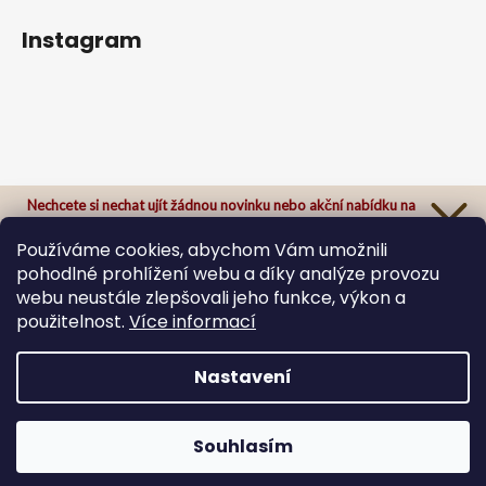
Instagram
Nechcete si nechat ujít žádnou novinku nebo akční nabídku na
našem e-shopu?
Přihlaste se k našemu newsletteru a odteď Vám už nic neunikne.
Používáme cookies, abychom Vám umožnili
pohodlné prohlížení webu a díky analýze provozu
webu neustále zlepšovali jeho funkce, výkon a
použitelnost.
Více informací
Sledovat na Instagramu
Přihlásit se
Zásady zpracování osobních údajů
Nastavení
Vytvořil Shoptet
Copyright 2026
ByBee originals
. Všechna práva
Souhlasím
vyhrazena.