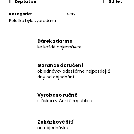
č
Zeptat se
Sdílet
u
j
Kategorie
:
Sety
e
Položka byla vyprodána…
m
e
Dárek zdarma
ke každé objednávce
DĚTSKÁ
MIKINA
-
Garance doručení
VESMÍR
objednávky odesíláme nejpozději 2
VEL.
110
dny od objednání
610
Kč
Vyrobeno ručně
s láskou v České republice
Zakázkové šití
na objednávku