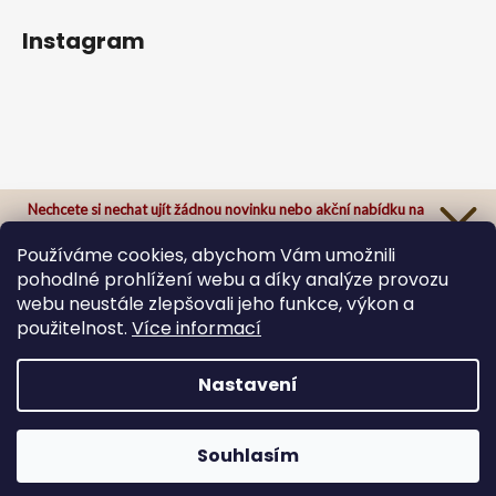
Instagram
Nechcete si nechat ujít žádnou novinku nebo akční nabídku na
našem e-shopu?
Přihlaste se k našemu newsletteru a odteď Vám už nic neunikne.
Používáme cookies, abychom Vám umožnili
pohodlné prohlížení webu a díky analýze provozu
webu neustále zlepšovali jeho funkce, výkon a
použitelnost.
Více informací
Sledovat na Instagramu
Přihlásit se
Zásady zpracování osobních údajů
Nastavení
Vytvořil Shoptet
Copyright 2026
ByBee originals
. Všechna práva
Souhlasím
vyhrazena.