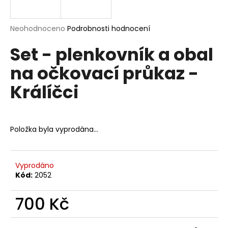
a
j
Průměrné
Neohodnoceno
Podrobnosti hodnocení
í
hodnocení
Set - plenkovník a obal
produktu
t
je
?
na očkovací průkaz -
0,0
z
Králíčci
5
hvězdiček.
HLEDAT
Položka byla vyprodána…
D
Vyprodáno
o
Kód:
2052
p
o
700 Kč
r
Měrná
u
cena: