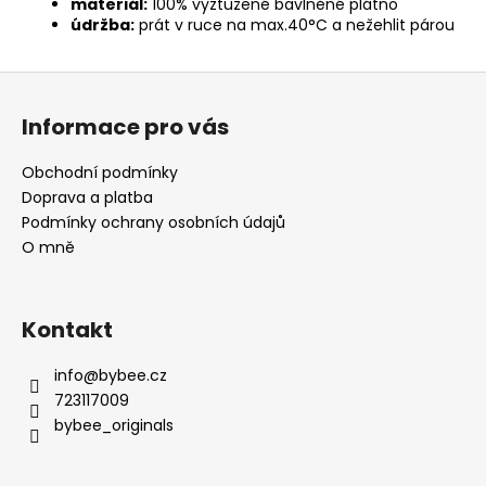
materiál:
100% vyztužené bavlněné plátno
údržba:
prát v ruce na max.40°C a nežehlit párou
Z
á
Informace pro vás
p
a
Obchodní podmínky
t
Doprava a platba
í
Podmínky ochrany osobních údajů
O mně
Kontakt
info
@
bybee.cz
723117009
bybee_originals