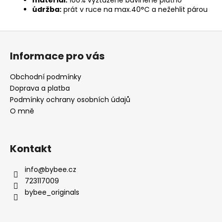
údržba:
prát v ruce na max.40°C a nežehlit párou
Z
á
Informace pro vás
p
a
Obchodní podmínky
t
Doprava a platba
í
Podmínky ochrany osobních údajů
O mně
Kontakt
info
@
bybee.cz
723117009
bybee_originals