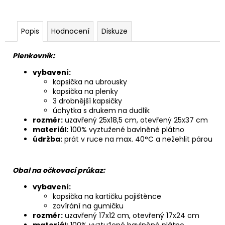
Popis
Hodnocení
Diskuze
Plenkovník:
vybavení:
kapsička na ubrousky
kapsička na plenky
3 drobnější kapsičky
úchytka s drukem na dudlík
rozměr:
uzavřený 25x18,5 cm, otevřený 25x37 cm
materiál:
100% vyztužené bavlněné plátno
údržba:
prát v ruce na max. 40°C a nežehlit párou
Obal na očkovací průkaz:
vybavení:
kapsička na kartičku pojištěnce
zavírání na gumičku
rozměr:
uzavřený 17x12 cm, otevřený 17x24 cm
materiál:
100% vyztužené bavlněné plátno