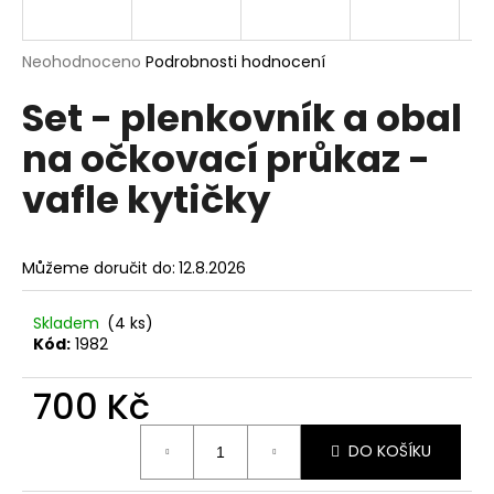
a
j
Průměrné
Neohodnoceno
Podrobnosti hodnocení
í
hodnocení
Set - plenkovník a obal
produktu
t
je
?
na očkovací průkaz -
0,0
z
vafle kytičky
5
hvězdiček.
HLEDAT
Můžeme doručit do:
12.8.2026
Skladem
(4 ks)
Kód:
1982
D
o
700 Kč
p
o
Měrná
r
DO KOŠÍKU
cena:
u