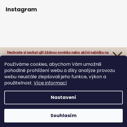
Instagram
Nechcete si nechat ujít žádnou novinku nebo akční nabídku na
našem e-shopu?
Přihlaste se k našemu newsletteru a odteď Vám už nic neunikne.
Používáme cookies, abychom Vám umožnili
pohodlné prohlížení webu a díky analýze provozu
webu neustále zlepšovali jeho funkce, výkon a
použitelnost.
Více informací
Sledovat na Instagramu
Přihlásit se
Zásady zpracování osobních údajů
Nastavení
Vytvořil Shoptet
Copyright 2026
ByBee originals
. Všechna práva
Souhlasím
vyhrazena.