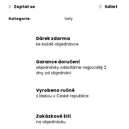
č
u
Zeptat se
Sdílet
j
Kategorie
:
Sety
e
m
e
Dárek zdarma
ke každé objednávce
BABY
BAGGY
-
Garance doručení
SRDÍČKA
objednávky odesíláme nejpozději 2
VEL.
dny od objednání
56,
68,
74
Vyrobeno ručně
250
s láskou v České republice
Kč
Původně:
380
Kč
Zakázkové šití
na objednávku