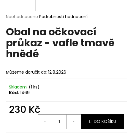
a
j
Průměrné
Neohodnoceno
Podrobnosti hodnocení
í
hodnocení
Obal na očkovací
produktu
t
je
?
průkaz - vafle tmavě
0,0
z
hnědé
5
hvězdiček.
HLEDAT
Můžeme doručit do:
12.8.2026
Skladem
(1 ks)
Kód:
1469
D
o
230 Kč
p
o
Měrná
r
DO KOŠÍKU
cena:
u