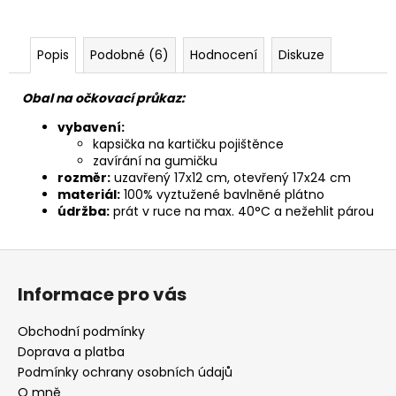
Popis
Podobné (6)
Hodnocení
Diskuze
Obal na očkovací průkaz:
vybavení:
kapsička na kartičku pojištěnce
zavírání na gumičku
rozměr:
uzavřený 17x12 cm, otevřený 17x24 cm
materiál:
100% vyztužené bavlněné plátno
údržba:
prát v ruce na max. 40°C a nežehlit párou
Z
á
Informace pro vás
p
a
Obchodní podmínky
t
Doprava a platba
í
Podmínky ochrany osobních údajů
O mně