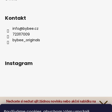
Kontakt
info
@
bybee.cz
723117009
bybee_originals
Instagram
Nechcete si nechat ujít žádnou novinku nebo akční nabídku na
našem e-shopu?
Přihlaste se k našemu newsletteru a odteď Vám už nic neunikne.
Používáme cookies, abychom Vám umožnili