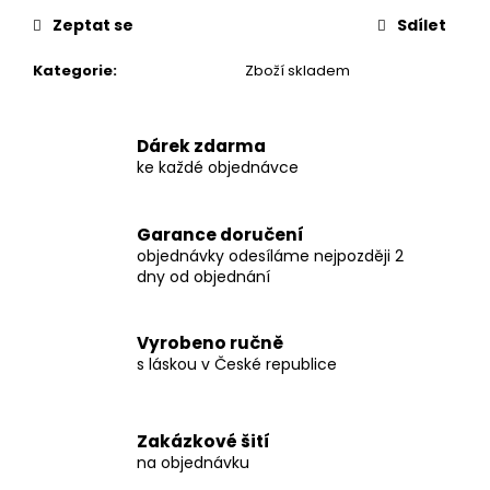
č
u
Zeptat se
Sdílet
j
Kategorie
:
Zboží skladem
e
m
e
Dárek zdarma
ke každé objednávce
SET
-
PLENKOVNÍK
Garance doručení
+
objednávky odesíláme nejpozději 2
OČKOVÁK
dny od objednání
+
KOUSÁTKO
+
KLIP
Vyrobeno ručně
NA
s láskou v České republice
DUDLÍK
-
ČERNÁ
1
Zakázkové šití
000
na objednávku
Kč