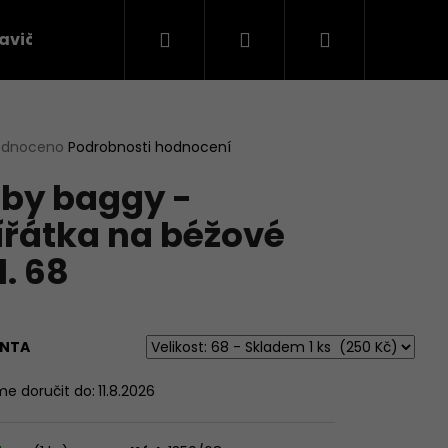
Hledat
Přihlášení
Nákupní
avičky
Látky na oblečení
košík
rné
odnoceno
Podrobnosti hodnocení
cení
by baggy -
ktu
ířátka na béžové
l. 68
ček.
ANTA
Následující
e doručit do:
11.8.2026