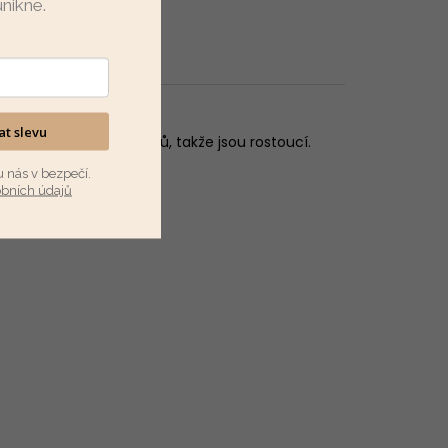
unikne
.
kat slevu
u zakončené do nápletů, takže jsou rostoucí.
u nás v bezpečí.
obních údajů