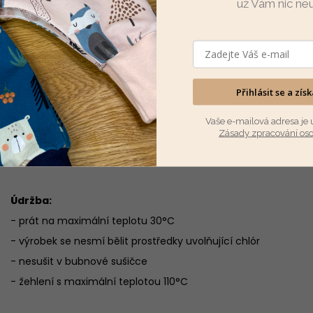
už Vám nic ne
Popis
Podobné (6)
Hodnocení
Diskuze
Přihlásit se a zís
Baggy tepláčky z nepočesané teplákoviny vel. 68. Tepláčky jso
Vaše e-mailová adresa je 
Zásady zpracování os
Materiál:
nepočesaná teplákovina
Složení:
95% bavlna, 5% elastan
Údržba:
- prát na maximální teplotu 30°C
- výrobek se nesmí bělit prostředky uvolňující chlór
- nesušit v bubnové sušičce
- žehlení s maximální teplotou 110°C