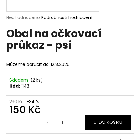
a
j
Průměrné
Neohodnoceno
Podrobnosti hodnocení
í
hodnocení
Obal na očkovací
produktu
t
je
?
průkaz - psi
0,0
z
5
hvězdiček.
Můžeme doručit do:
12.8.2026
HLEDAT
Skladem
(2 ks)
Kód:
1143
D
230 Kč
–34 %
o
150 Kč
p
Měrná
o
DO KOŠÍKU
cena:
r
u