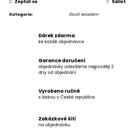
č
Zeptat se
Sdílet
u
j
Kategorie
:
Zboží skladem
e
m
e
Dárek zdarma
ke každé objednávce
SCRUNCHIES
Garance doručení
150
Kč
objednávky odesíláme nejpozději 2
dny od objednání
Vyrobeno ručně
s láskou v České republice
Zakázkové šití
na objednávku