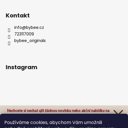
Kontakt
info
@
bybee.cz
723117009
bybee_originals
Instagram
Nechcete si nechat ujít žádnou novinku nebo akční nabídku na
našem e-shopu?
Přihlaste se k našemu newsletteru a odteď Vám už nic neunikne.
Používáme cookies, abychom Vám umožnili