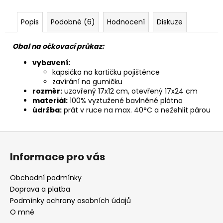
Popis
Podobné (6)
Hodnocení
Diskuze
Obal na očkovací průkaz:
vybavení:
kapsička na kartičku pojištěnce
zavírání na gumičku
rozměr:
uzavřený 17x12 cm, otevřený 17x24 cm
materiál:
100% vyztužené bavlněné plátno
údržba:
prát v ruce na max. 40°C a nežehlit párou
Z
á
Informace pro vás
p
a
Obchodní podmínky
t
Doprava a platba
í
Podmínky ochrany osobních údajů
O mně